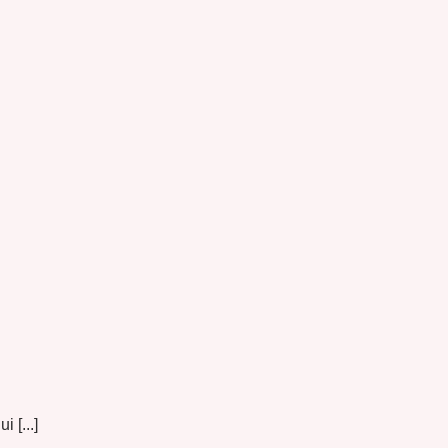
 [...]