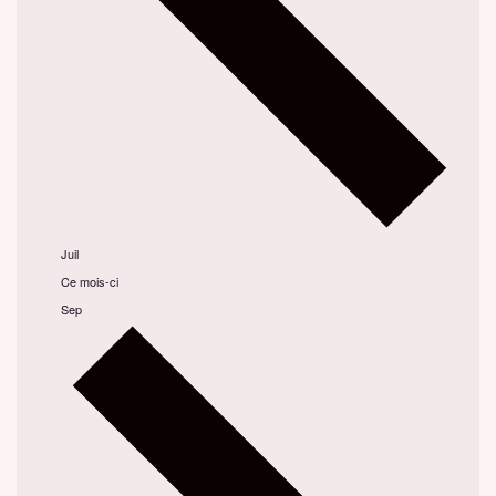
Juil
Ce mois-ci
Sep