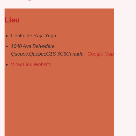
Lieu
Centre de Raja Yoga
1040 Ave Belvédère
Quebec
,
Québec
G1S 3G3
Canada
+ Google Map
View Lieu Website