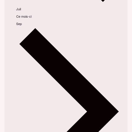
Juil
Ce mois-ci
Sep