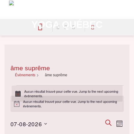
Skip
to
content
âme suprême
Évènements
âme suprême
Évènements
Aucun résultat trouvé pour cette vue. Jump to the
next upcoming
Notice
évènements
.
Aucun résultat trouvé pour cette vue. Jump to the
next upcoming
Notice
évènements
.
Évènement
RECHERCHE
Évène
07-08-2026
MOIS
Search
Views
Choisir