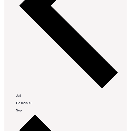
Juil
Ce mois-ci
Sep