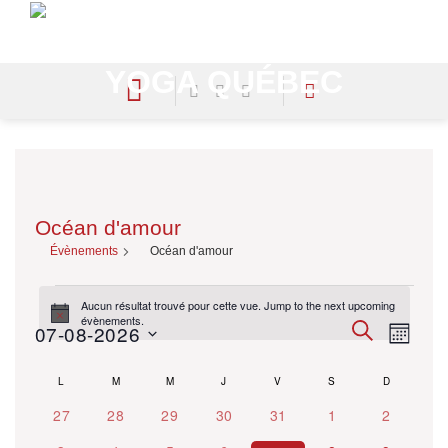
Skip
to
content
Océan d'amour
Évènements
Océan d'amour
Évènements
Aucun résultat trouvé pour cette vue. Jump to the
next upcoming
Notice
évènements
.
Évènement
RECHERCHE
Évène
07-08-2026
MOIS
Search
Views
Choisir
and
Naviga
Calendar
L
LUNDI
M
MARDI
M
MERCREDI
J
JEUDI
V
VENDREDI
S
SAMEDI
D
DIMANCH
la
Views
of
0
0
0
0
0
0
0
27
28
29
30
31
1
2
date.
Navigation
Évènements
évènements
évènements
évènements
évènements
évènements
évènements
évènemen