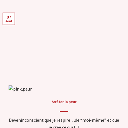
07
Août
Arrêter la peur
Devenir conscient que je respire…de “moi-même” et que
je crée ce qui [...]