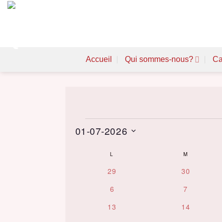
Skip
to
content
Accueil
Qui sommes-nous?
Ca
Évènements
01-07-2026
Choisir
L
LUNDI
M
MARDI
Calendar
la
0
0
29
30
date.
of
évènements
évènements
0
0
Évènements
6
7
évènements
évènement
0
0
13
14
évènements
évènements