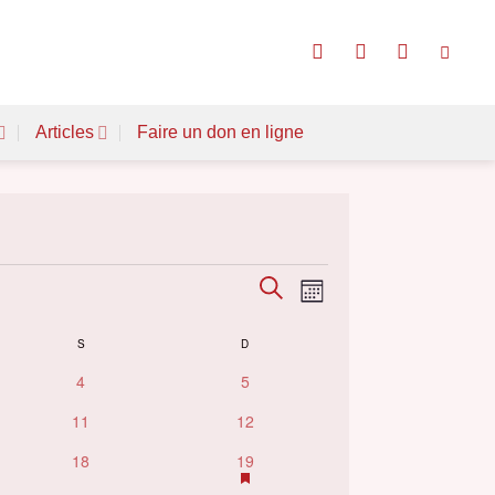
Articles
Faire un don en ligne
Évènements
RECHERCHE
Évènement
MOIS
Search
Views
S
SAMEDI
D
DIMANCHE
and
Navigation
0
0
4
5
Views
s
évènements
évènements
0
0
11
12
Navigation
évènements
évènements
0
1
HAS
18
19
FEATURED
évènements
évènement
ÉVÈNEMENTS