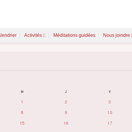
lendrier
Activités
Méditations guidées
Nous joindre
M
MERCREDI
J
JEUDI
V
VENDREDI
0
0
0
1
2
3
évènements
évènements
évènement
0
0
0
8
9
10
s
évènements
évènements
évènements
0
0
0
15
16
17
évènements
évènements
évènements