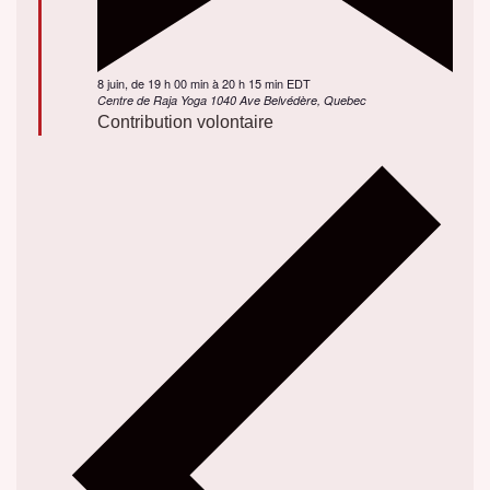
En
8 juin, de 19 h 00 min
à
20 h 15 min
EDT
vedette
Centre de Raja Yoga
1040 Ave Belvédère, Quebec
Contribution volontaire