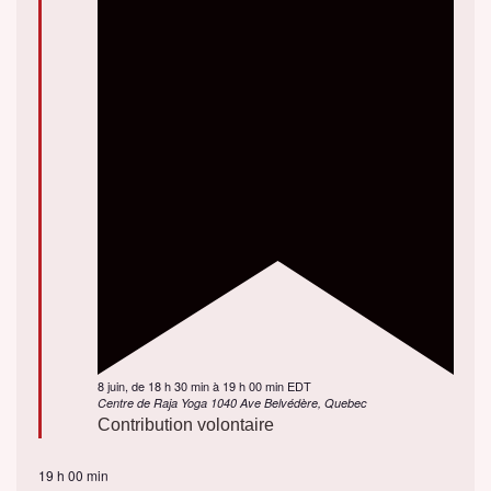
En
8 juin, de 18 h 30 min
à
19 h 00 min
EDT
vedette
Centre de Raja Yoga
1040 Ave Belvédère, Quebec
Contribution volontaire
19 h 00 min