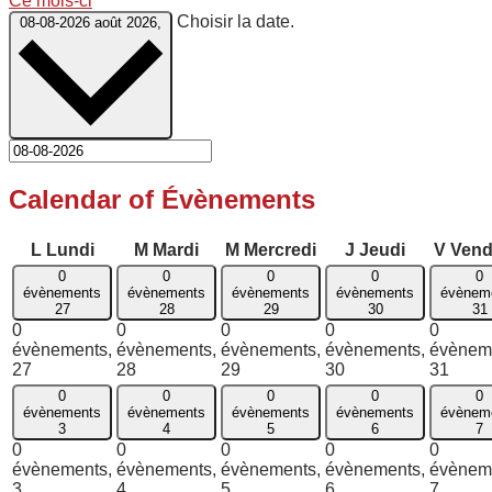
Ce mois-ci
Choisir la date.
08-08-2026
août 2026,
Calendar of Évènements
L
Lundi
M
Mardi
M
Mercredi
J
Jeudi
V
Vend
0
0
0
0
0
évènements
évènements
évènements
évènements
évènem
27
28
29
30
31
0
0
0
0
0
évènements,
évènements,
évènements,
évènements,
évènem
27
28
29
30
31
0
0
0
0
0
évènements
évènements
évènements
évènements
évènem
3
4
5
6
7
0
0
0
0
0
évènements,
évènements,
évènements,
évènements,
évènem
3
4
5
6
7