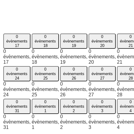
0
0
0
0
0
évènements
évènements
évènements
évènements
évènem
17
18
19
20
21
0
0
0
0
0
évènements,
évènements,
évènements,
évènements,
évènem
17
18
19
20
21
0
0
0
0
0
évènements
évènements
évènements
évènements
évènem
24
25
26
27
28
0
0
0
0
0
évènements,
évènements,
évènements,
évènements,
évènem
24
25
26
27
28
0
0
0
0
0
évènements
évènements
évènements
évènements
évènem
31
1
2
3
4
0
0
0
0
0
évènements,
évènements,
évènements,
évènements,
évènem
31
1
2
3
4