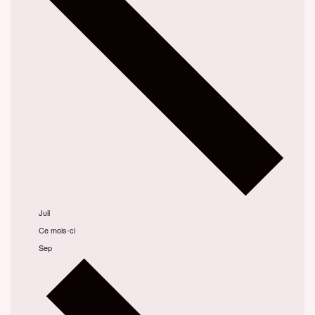
Juil
Ce mois-ci
Sep