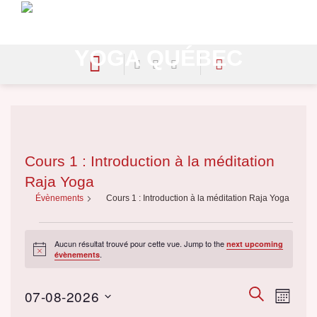
Skip
to
content
Cours 1 : Introduction à la méditation
Raja Yoga
Évènements
Cours 1 : Introduction à la méditation Raja Yoga
Évènements
Aucun résultat trouvé pour cette vue. Jump to the
next upcoming
Notice
.
évènements
Évènement
RECHERCHE
Évène
07-08-2026
MOIS
Search
Views